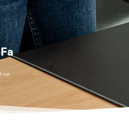
eFa
t nur
,
!