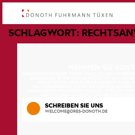
SCHLAGWORT:
RECHTSAN
NEHMEN SIE KONT
DONOTH FUHRMANN TÜXEN
ZÄHLT ZU DEN FÜHREND
DISZIPLINEN RUND UM DAS RECHT AM BAU. DAZ
ARCHITEKTEN- UND INGENIEURRECHT AUCH D
BAUTRÄGERRECHT. WENN SIE IHRE PLANUNGEN 
ERFOLGREICH REALISIEREN WOLLEN, STELLEN WIR
JURISTISCHER QUALITÄT UND GROSSER ERFA
SCHREIBEN SIE UNS
WELCOME@DRES-DONOTH.DE